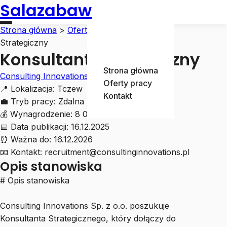
Salazabaw
Strona główna
>
Oferty pracy
>
Konsultant
Strategiczny
Konsultant Strategiczny
Strona główna
Consulting Innovations Sp. z o.o.
Oferty pracy
📍
Lokalizacja:
Tczew
Kontakt
💼
Tryb pracy:
Zdalna
💰
Wynagrodzenie:
8 000 - 12 000 zł
📅
Data publikacji:
16.12.2025
⏰
Ważna do:
16.12.2026
📧
Kontakt:
recruitment@consultinginnovations.pl
Opis stanowiska
# Opis stanowiska
Consulting Innovations Sp. z o.o. poszukuje
Konsultanta Strategicznego, który dołączy do