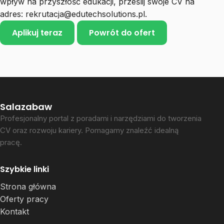
wpływ na przyszłość edukacji, prześlij swoje CV na
adres:
rekrutacja@edutechsolutions.pl
.
Aplikuj teraz
Powrót do ofert
Salazabaw
Profesjonalny portal z poradami i narzędziami do tworzenia
CV oraz rozwoju kariery. Pomagamy znaleźć idealną
pracę.
Szybkie linki
Strona główna
Oferty pracy
Kontakt