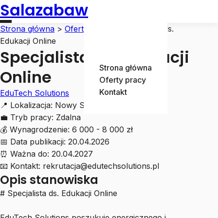
Salazabaw
Strona główna
>
Oferty pracy
>
Specjalista ds.
Edukacji Online
Specjalista ds. Edukacji
Strona główna
Online
Oferty pracy
Kontakt
EduTech Solutions
📍
Lokalizacja:
Nowy Sącz
💼
Tryb pracy:
Zdalna
💰
Wynagrodzenie:
6 000 - 8 000 zł
📅
Data publikacji:
20.04.2026
⏰
Ważna do:
20.04.2027
📧
Kontakt:
rekrutacja@edutechsolutions.pl
Opis stanowiska
# Specjalista ds. Edukacji Online
EduTech Solutions poszukuje energicznego i