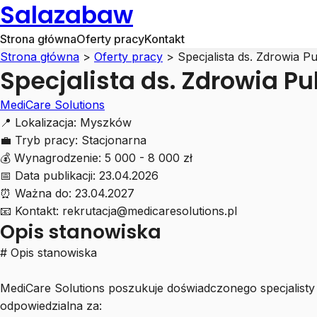
Salazabaw
Strona główna
Oferty pracy
Kontakt
Strona główna
>
Oferty pracy
>
Specjalista ds. Zdrowia P
Specjalista ds. Zdrowia P
MediCare Solutions
📍
Lokalizacja:
Myszków
💼
Tryb pracy:
Stacjonarna
💰
Wynagrodzenie:
5 000 - 8 000 zł
📅
Data publikacji:
23.04.2026
⏰
Ważna do:
23.04.2027
📧
Kontakt:
rekrutacja@medicaresolutions.pl
Opis stanowiska
# Opis stanowiska
MediCare Solutions poszukuje doświadczonego specjalisty
odpowiedzialna za: