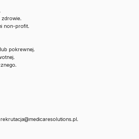
.
 zdrowie.
i non-profit.
lub pokrewnej.
otnej.
cznego.
s
rekrutacja@medicaresolutions.pl
.