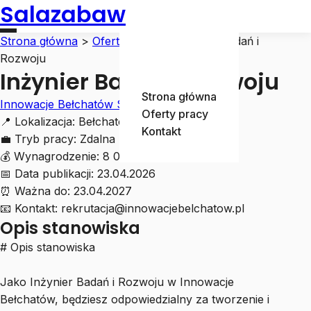
Salazabaw
Strona główna
>
Oferty pracy
>
Inżynier Badań i
Rozwoju
Inżynier Badań i Rozwoju
Strona główna
Innowacje Bełchatów Sp. z o.o.
Oferty pracy
📍
Lokalizacja:
Bełchatów
Kontakt
💼
Tryb pracy:
Zdalna
💰
Wynagrodzenie:
8 000 - 12 000 zł
📅
Data publikacji:
23.04.2026
⏰
Ważna do:
23.04.2027
📧
Kontakt:
rekrutacja@innowacjebelchatow.pl
Opis stanowiska
# Opis stanowiska
Jako Inżynier Badań i Rozwoju w Innowacje
Bełchatów, będziesz odpowiedzialny za tworzenie i